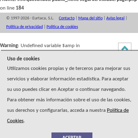
on line
184
© 1997-2026 - Eurtaca, S.L.
Contacto
|
Mapa del sitio
|
Aviso legal
|
Política de privacidad
|
Política de cookies
Warning
: Undefined variable $amp in
/home/vivirquesondos/public_html/seguros/include/page.php
Uso de cookies
on line
208
Utilizamos cookies propias y de terceros para mejorar sus
servicios y elaborar información estadística. Para aceptar
Warning
: Undefined array key "noAnalytics" in
/home/vivirquesondos/public_html/seguros/include/page.php
su uso puedes clicar en Aceptar o continuar navegando.
on line
219
Para obtener más información sobre el uso de las cookies,
sus derechos y configurarlas, acceda a nuestra
Política de
Cookies
.